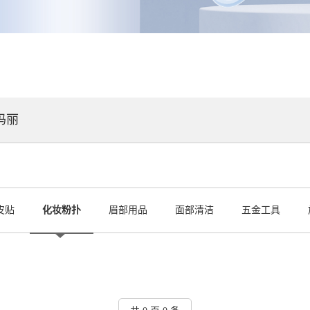
玛丽
皮贴
化妆粉扑
眉部用品
面部清洁
五金工具